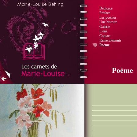
Dédicace
Préface
Les poèmes
Une histoire
Galerie
Liens
Contact
Remerciements
Poème
Poème