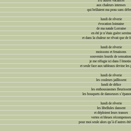
à d’autres vacances
aux chaleurs intenses
qui brûlaient ma peau sans défe
lundi de rêverie
évocation lointaine
de ma natale Lorraine
en été je n’étais guère serein
et dans la chaleur ne rêvait que de f
lundi de rêverie
moissons et fenaisons
souvenirs lourds de sensation
je me réfugie ici dans l’émoti
et seule face aux tableaux devine les
lundi de rêverie
les couleurs jaillissent
lundi de délice
les enthousiasmes fleurissen
les bouquets de danseuses s’épano
lundi de rêverie
les libellules dansent
et déploient leurs transes
vertes et bleues récompense
pour moi seule alors qu’à d’autres été